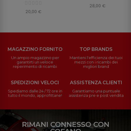
28,00 €
20,00 €
MAGAZZINO FORNITO
TOP BRANDS
Un ampio magazzino per
Mantieni l'efficienza dei tuoi
garantirti un veloce
mezzi con i ricambi dei
reperimento di ricambi
migliori brand
SPEDIZIONI VELOCI
ASSISTENZA CLIENTI
Spediamo dalle 24 / 72 ore in
Garantiamo una puntuale
tutto il mondo, approfittane!
assistenza pre e post vendita
RIMANI CONNESSO CON