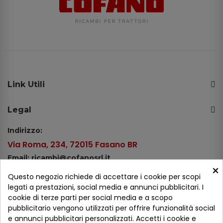
Link Utili
Legal
Indirizzo:
Via Roma, 234, 72015 Fasano BR
Email: ricambi@cofanosrl.it
×
Telefono:
Questo negozio richiede di accettare i cookie per scopi
Tel.: +39 080 44 13 478
legati a prestazioni, social media e annunci pubblicitari. I
cookie di terze parti per social media e a scopo
WhatsApp: +39 334 98 51 100
pubblicitario vengono utilizzati per offrire funzionalità social
e annunci pubblicitari personalizzati. Accetti i cookie e