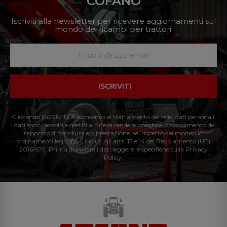
COFANO
Iscriviti alla newsletter per ricevere aggiornamenti sul
mondo dei ricambi per trattori!
ISCRIVITI
Cliccando ISCRIVITI: Acconsento al trattamento dei miei dati personali.
I dati sono raccolti e gestiti al fine di rendere possibile lo svolgimento del
rapporto di fornitura e/o prestazione nel rispetto dei molteplici
ordinamenti legislativi, inclusi gli artt. 13 e 14 del Regolamento (UE)
2016/679. Prima di inviare i dati leggere le specifiche sulla Privacy
Policy.