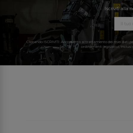
Iscriviti all
Cliccando ISCRIVITI: Acconsento al trattamento dei miei dati perso
ordinamenti legislativi, inclusi