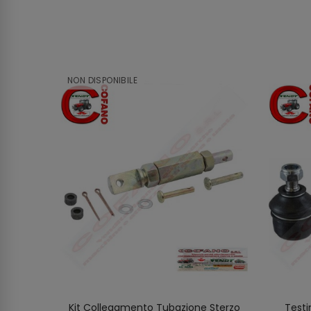
NON DISPONIBILE
assey
Kit Collegamento Tubazione Sterzo
Testi
SCOPRIRE
O