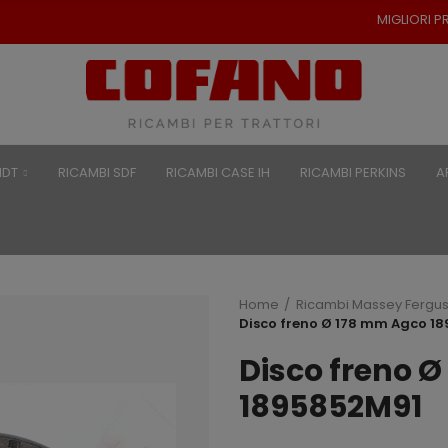
MIGLIORI PREZZI PER RICAMBI P
NDT
RICAMBI SDF
RICAMBI CASE IH
RICAMBI PERKINS
A
Home
Ricambi Massey Fergu
Disco freno Ø 178 mm Agco 1
Disco freno 
1895852M91