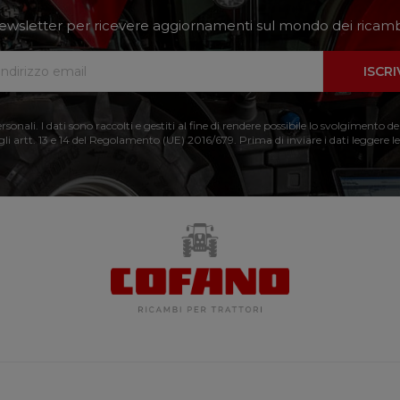
a newsletter per ricevere aggiornamenti sul mondo dei ricambi
ISCRI
nali. I dati sono raccolti e gestiti al fine di rendere possibile lo svolgimento de
 gli artt. 13 e 14 del Regolamento (UE) 2016/679. Prima di inviare i dati leggere le