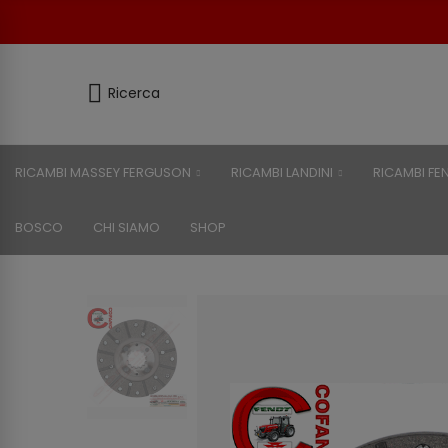
Ricerca
RICAMBI MASSEY FERGUSON
RICAMBI LANDINI
RICAMBI FE
BOSCO
CHI SIAMO
SHOP