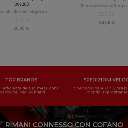
100/200
Ricambi Massey Fergu
cambi Massey Ferguson
35,00 €
28,00 €
TOP BRANDS
SPEDIZIONI VELOC
 l'efficienza dei tuoi mezzi con i
Spediamo dalle 24 / 72 ore in t
icambi dei migliori brand
mondo, approfittane!
RIMANI CONNESSO CON COFANO