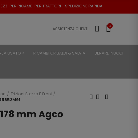
ER TRATTORI - SPEDIZIONE RAPIDA - RESO POSSIBILE
0
ASSISTENZA CLIENTI
REA USATO
RICAMBI GRIBALDI & SALVIA
BERARDINUCCI
son
Frizioni Sterzo E Freni
895852M91
Ø 178 mm Agco