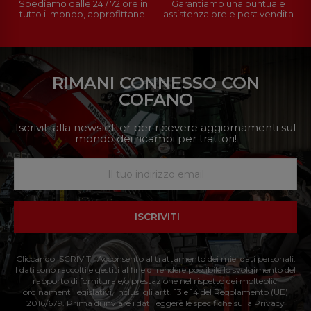
Spediamo dalle 24 / 72 ore in
Garantiamo una puntuale
tutto il mondo, approfittane!
assistenza pre e post vendita
RIMANI CONNESSO CON
COFANO
Iscriviti alla newsletter per ricevere aggiornamenti sul
mondo dei ricambi per trattori!
ISCRIVITI
Cliccando ISCRIVITI: Acconsento al trattamento dei miei dati personali.
I dati sono raccolti e gestiti al fine di rendere possibile lo svolgimento del
rapporto di fornitura e/o prestazione nel rispetto dei molteplici
ordinamenti legislativi, inclusi gli artt. 13 e 14 del Regolamento (UE)
2016/679. Prima di inviare i dati leggere le specifiche sulla Privacy