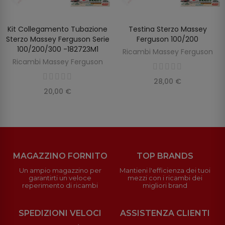
Kit Collegamento Tubazione
Testina Sterzo Massey
SCOPRIRE
AGGIUNGI AL CARRELLO
Sterzo Massey Ferguson Serie
Ferguson 100/200
100/200/300 -182723M1
Ricambi Massey Ferguson
Ricambi Massey Ferguson
28,00 €
20,00 €
MAGAZZINO FORNITO
TOP BRANDS
Un ampio magazzino per
Mantieni l'efficienza dei tuoi
garantirti un veloce
mezzi con i ricambi dei
reperimento di ricambi
migliori brand
SPEDIZIONI VELOCI
ASSISTENZA CLIENTI