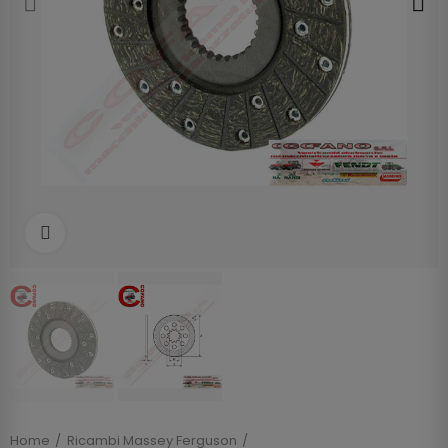
Clicca per allargare
Home
Ricambi Massey Ferguson