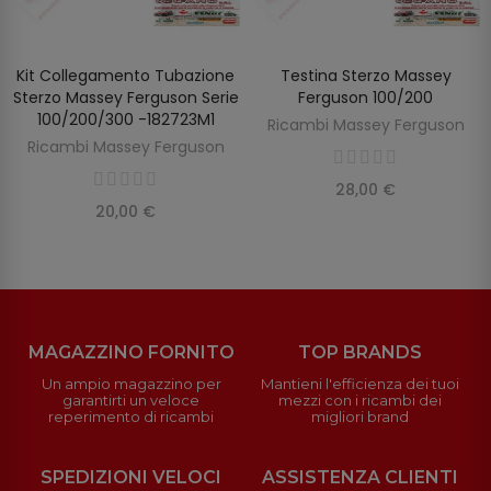
Kit Collegamento Tubazione
Testina Sterzo Massey
SCOPRIRE
AGGIUNGI AL CARRELLO
Sterzo Massey Ferguson Serie
Ferguson 100/200
100/200/300 -182723M1
Ricambi Massey Ferguson
Ricambi Massey Ferguson
28,00 €
20,00 €
MAGAZZINO FORNITO
TOP BRANDS
Un ampio magazzino per
Mantieni l'efficienza dei tuoi
garantirti un veloce
mezzi con i ricambi dei
reperimento di ricambi
migliori brand
SPEDIZIONI VELOCI
ASSISTENZA CLIENTI