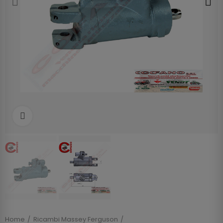
Clicca per allargare
Home
Ricambi Massey Ferguson