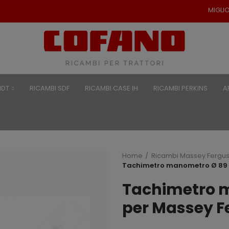
MIGLIORI PREZZI PER RICA
NDT
RICAMBI SDF
RICAMBI CASE IH
RICAMBI PERKINS
A
Home
Ricambi Massey Fergu
Tachimetro manometro Ø 89 
Tachimetro 
per Massey F