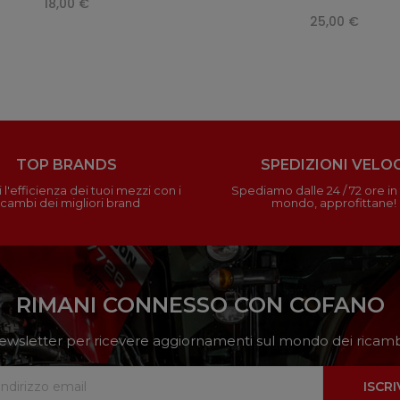
18,00 €
25,00 €
TOP BRANDS
SPEDIZIONI VELOC
 l'efficienza dei tuoi mezzi con i
Spediamo dalle 24 / 72 ore in t
icambi dei migliori brand
mondo, approfittane!
RIMANI CONNESSO CON COFANO
a newsletter per ricevere aggiornamenti sul mondo dei ricambi
ISCRI