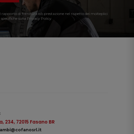
l rapporto di fornitura e/o prestazione nel rispetto dei molteplici
 specifiche sulla Privacy Policy.
:
, 234, 72015 Fasano BR
icambi@cofanosrl.it