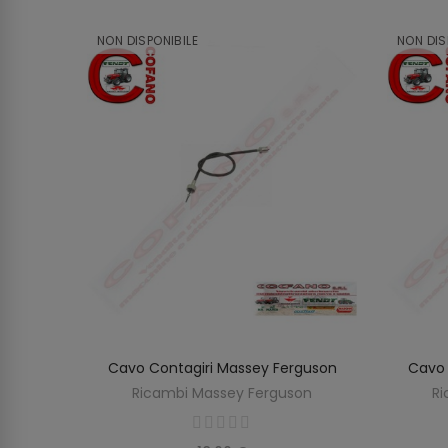
NON DISPONIBILE
NON DIS
MF Serie
Cavo Contagiri Massey Ferguson
Cavo 
SCOPRIRE
O
Ricambi Massey Ferguson
Ri
on