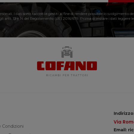
nali. I dati sono raccolti e gestiti al fine di rendere possibile lo svolgimento de
 gli artt. 13 e 14 del Regolamento (UE) 2016/679. Prima di inviare i dati leggere le
Indirizzo
Via Roma
e Condizioni
Email: r