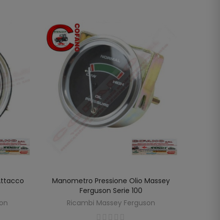
Attacco
Manometro Pressione Olio Massey
Manom
AGGIUNGI AL CARRELLO
Ferguson Serie 100
Fergus
son
Ricambi Massey Ferguson
R