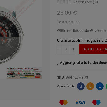
Recensioni (
0
)
25,00 €
Tasse incluse
Ø89mm, Raccordo Ø: 79mm
Ultimi articoli in magazzino
2
AGGIUNGI AL C
Aggiungi alla lista dei desi
SKU:
894423M91/S