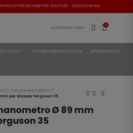
MBI PER TRATTORI - SPEDIZIONE RAPIDA - RESO POSSIBILE
0
ASSISTENZA CLIENTI
REA USATO
RICAMBI GRIBALDI & SALVIA
BERARDINUCCI
son
Componenti Elettrici
mm per Massey Ferguson 35
manometro Ø 89 mm
erguson 35