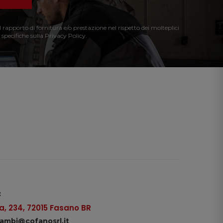
l rapporto di fornitura e/o prestazione nel rispetto dei molteplici
 specifiche sulla Privacy Policy.
:
, 234, 72015 Fasano BR
icambi@cofanosrl.it