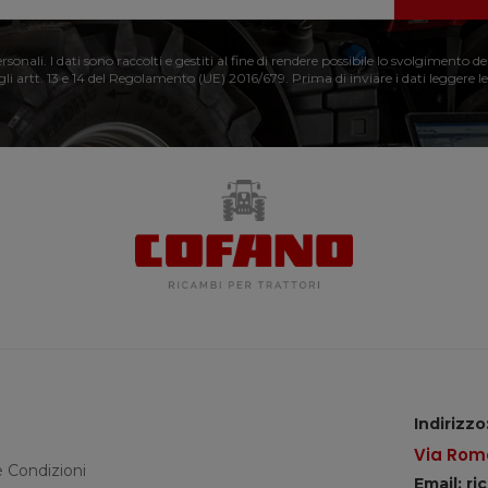
nali. I dati sono raccolti e gestiti al fine di rendere possibile lo svolgimento de
 gli artt. 13 e 14 del Regolamento (UE) 2016/679. Prima di inviare i dati leggere le
Indirizzo
Via Roma
e Condizioni
Email: r