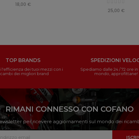
18,00 €
25,00 €
TOP BRANDS
SPEDIZIONI VELOC
 l'efficienza dei tuoi mezzi con i
Spediamo dalle 24 / 72 ore in t
icambi dei migliori brand
mondo, approfittane!
RIMANI CONNESSO CON COFANO
a newsletter per ricevere aggiornamenti sul mondo dei ricambi
ISCRI