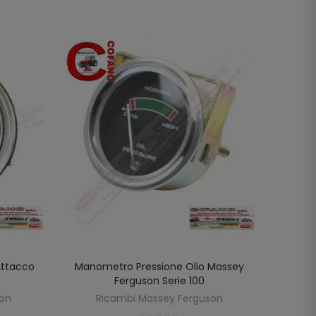
Attacco
Manometro Pressione Olio Massey
Manom
AGGIUNGI AL CARRELLO
Ferguson Serie 100
Fergus
son
Ricambi Massey Ferguson
R