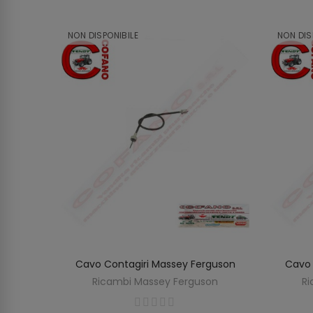
NON DISPONIBILE
NON DIS
MF Serie
Cavo Contagiri Massey Ferguson
Cavo 
SCOPRIRE
O
Ricambi Massey Ferguson
Ri
on