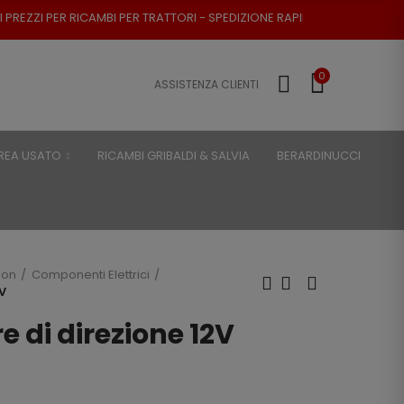
MBI PER TRATTORI - SPEDIZIONE RAPIDA - RESO POSSIBILE
0
ASSISTENZA CLIENTI
REA USATO
RICAMBI GRIBALDI & SALVIA
BERARDINUCCI
son
Componenti Elettrici
2V
e di direzione 12V