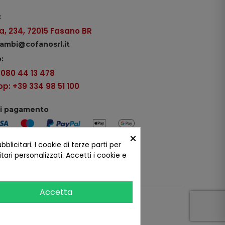
:
, 234, 72015 Fasano BR
icambi@cofanosrl.it
:
9 080 44 13 478
: +39 334 98 51 100
di pagamento
×
icitari. I cookie di terze parti per
ui social
ari personalizzati. Accetti i cookie e
Accetta