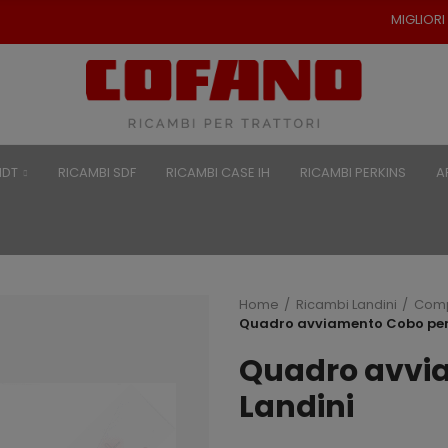
MIGLIORI PREZZI PER RICAM
NDT
RICAMBI SDF
RICAMBI CASE IH
RICAMBI PERKINS
A
Home
Ricambi Landini
Compo
Quadro avviamento Cobo per
Quadro avvi
Landini