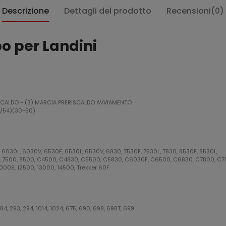
Descrizione
Dettagli del prodotto
Recensioni(0)
 per Landini
RISCALDO - (3) MARCIA PRERISCALDO AVVIAMENTO
15/54)(30-50)
 6030L, 6030V, 6530F, 6530L, 6530V, 6830, 7530F, 7530L, 7830, 8530F, 8530L,
0, 7500, 8500, C4500, C4830, C5500, C5830, C6030F, C6500, C6830, C7800, C7
00S, 12500, 13000, 14500, Trekker 60F
:
 284, 293, 294, 1014, 1024, 675, 690, 698, 698T, 699