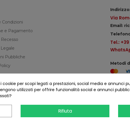
Indirizzo
Via Roma
e Condizioni
Email: r
e e Pagamento
Telefono
di Recesso
Tel.: +3
 Legale
WhatsApp
ni Pubbliche
Metodi 
Policy
cookie per scopi legati a prestazioni, social media e annunci pubbl
Seguici s
ngono utilizzati per offrire funzionalità social e annunci pubblicit
essati?
Rifiuta
COFANO S.R.L. - P.IVA 01254650748 - TUTTI I DIRITTI RISERVATI