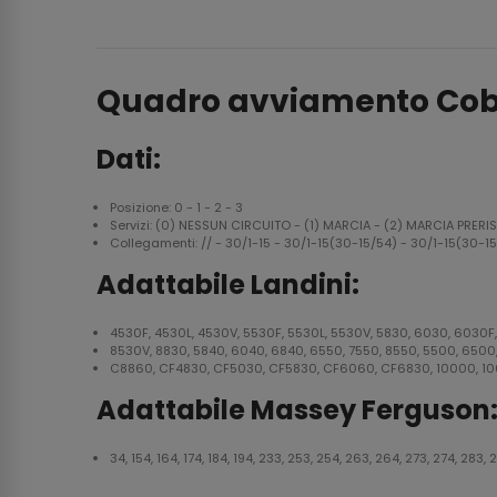
Quadro avviamento Cobo
Dati:
Posizione: 0 - 1 - 2 - 3
Servizi: (0) NESSUN CIRCUITO - (1) MARCIA - (2) MARCIA PRE
Collegamenti: // - 30/1-15 - 30/1-15(30-15/54) - 30/1-15(30-
Adattabile Landini:
4530F, 4530L, 4530V, 5530F, 5530L, 5530V, 5830, 6030, 6030F,
8530V, 8830, 5840, 6040, 6840, 6550, 7550, 8550, 5500, 650
C8860, CF4830, CF5030, CF5830, CF6060, CF6830, 10000, 100
Adattabile Massey Ferguson
34, 154, 164, 174, 184, 194, 233, 253, 254, 263, 264, 273, 274, 283,