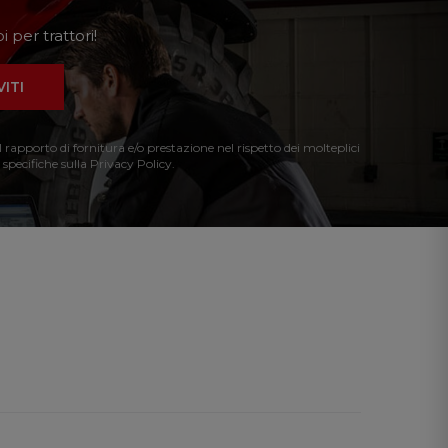
 per trattori!
VITI
l rapporto di fornitura e/o prestazione nel rispetto dei molteplici
 specifiche sulla Privacy Policy.