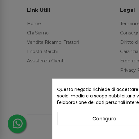
Link Utili
Legal
Home
Termini 
Chi Siamo
Consegn
Vendita Ricambi Trattori
Diritto 
I nostri Marchi
Garanzia
Assistenza Clienti
Erogazio
Privacy 
Questo negozio richiede di accettare i 
social media e a scopo pubblicitario ve
l'elaborazione dei dati personali inter
Configura