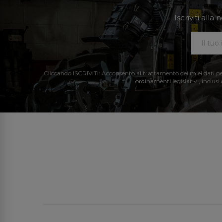
Iscriviti all
Cliccando ISCRIVITI: Acconsento al trattamento dei miei dati perso
ordinamenti legislativi, inclusi