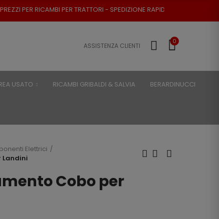
BI PER TRATTORI - SPEDIZIONE RAPIDA - RESO POSSIBILE
0
ASSISTENZA CLIENTI
REA USATO
RICAMBI GRIBALDI & SALVIA
BERARDINUCCI
nenti Elettrici
 Landini
amento Cobo per