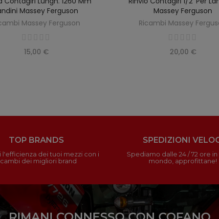
 Contagiri Lungh. 1260 Mm
Rinvio Contagiri 1/2' Per Lan
SCOPRIRE
SCOPRIRE
andini Massey Ferguson
Massey Ferguson
cambi Massey Ferguson
Ricambi Massey Fergu
15,00 €
20,00 €
TOP BRANDS
SPEDIZIONI VELOC
 l'efficienza dei tuoi mezzi con i
Spediamo dalle 24 / 72 ore in t
icambi dei migliori brand
mondo, approfittane!
RIMANI CONNESSO CON COFANO