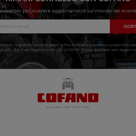
a newsletter per ricevere aggiornamenti sul mondo dei ricambi
ISCRI
nali. I dati sono raccolti e gestiti al fine di rendere possibile lo svolgimento de
 gli artt. 13 e 14 del Regolamento (UE) 2016/679. Prima di inviare i dati leggere le