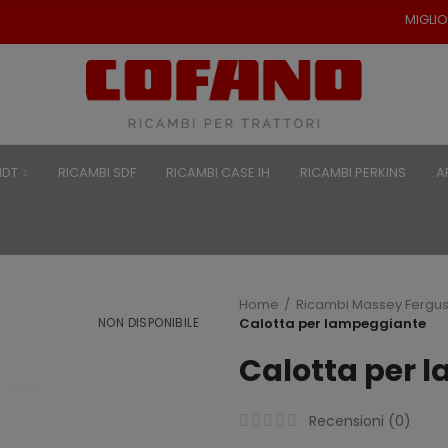
MIGLIORI PREZZI PER RI
NDT
RICAMBI SDF
RICAMBI CASE IH
RICAMBI PERKINS
A
Home
Ricambi Massey Fergu
NON DISPONIBILE
Calotta per lampeggiante
Calotta per 
Recensioni (
0
)