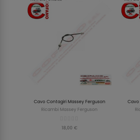
MF Serie
Cavo Contagiri Massey Ferguson
Cavo 
SCOPRIRE
O
Ricambi Massey Ferguson
Ri
on
18,00 €