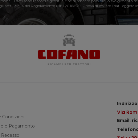
nali. I dati sono raccolti e gestiti al fine di rendere possibile lo svolgimento de
 gli artt. 13 e 14 del Regolamento (UE) 2016/679. Prima di inviare i dati leggere le
Indirizzo
Via Roma
e Condizioni
Email: r
e e Pagamento
Telefono
di Recesso