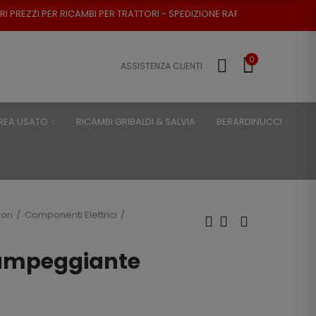
CAMBI PER TRATTORI - SPEDIZIONE RAPIDA - RESO POSSIBILE
0
ASSISTENZA CLIENTI
REA USATO
RICAMBI GRIBALDI & SALVIA
BERARDINUCCI
son
Componenti Elettrici
lampeggiante