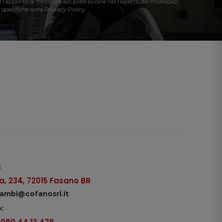
l rapporto di fornitura e/o prestazione nel rispetto dei molteplici
 specifiche sulla Privacy Policy.
:
, 234, 72015 Fasano BR
icambi@cofanosrl.it
: