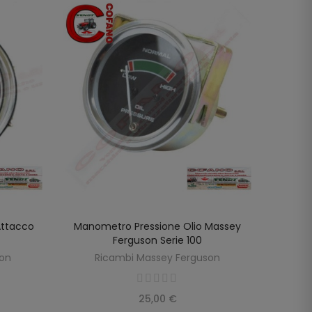
Attacco
Manometro Pressione Olio Massey
Manom
AGGIUNGI AL CARRELLO
Ferguson Serie 100
Fergus
son
Ricambi Massey Ferguson
R
25,00 €