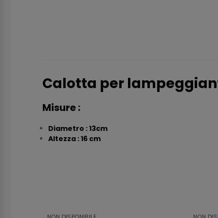
Calotta per lampeggia
Misure :
Diametro : 13cm
Altezza : 16 cm
NON DISPONIBILE
NON DIS