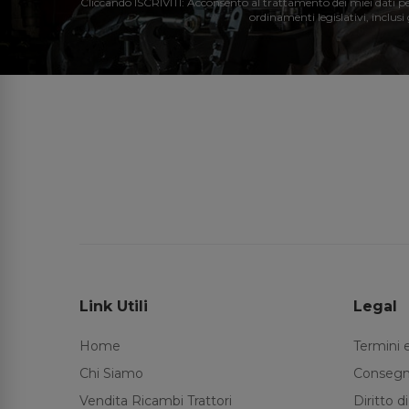
Cliccando ISCRIVITI: Acconsento al trattamento dei miei dati perso
ordinamenti legislativi, inclusi
Link Utili
Legal
Home
Termini 
Chi Siamo
Consegn
Vendita Ricambi Trattori
Diritto 