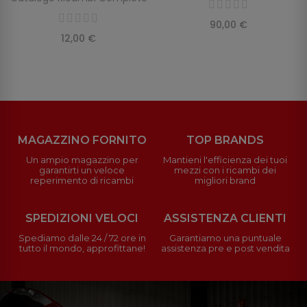
90,00 €
12,00 €
MAGAZZINO FORNITO
TOP BRANDS
Un ampio magazzino per
Mantieni l'efficienza dei tuoi
garantirti un veloce
mezzi con i ricambi dei
reperimento di ricambi
migliori brand
SPEDIZIONI VELOCI
ASSISTENZA CLIENTI
Spediamo dalle 24 / 72 ore in
Garantiamo una puntuale
tutto il mondo, approfittane!
assistenza pre e post vendita