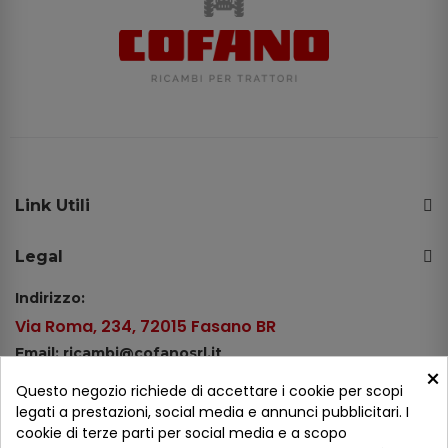
Link Utili
Legal
Indirizzo:
Via Roma, 234, 72015 Fasano BR
Email: ricambi@cofanosrl.it
×
Telefono:
Questo negozio richiede di accettare i cookie per scopi
Tel.: +39 080 44 13 478
legati a prestazioni, social media e annunci pubblicitari. I
cookie di terze parti per social media e a scopo
WhatsApp: +39 334 98 51 100