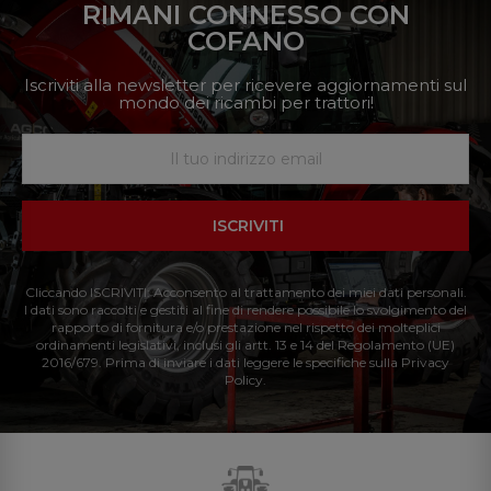
RIMANI CONNESSO CON
COFANO
Iscriviti alla newsletter per ricevere aggiornamenti sul
mondo dei ricambi per trattori!
ISCRIVITI
Cliccando ISCRIVITI: Acconsento al trattamento dei miei dati personali.
I dati sono raccolti e gestiti al fine di rendere possibile lo svolgimento del
rapporto di fornitura e/o prestazione nel rispetto dei molteplici
ordinamenti legislativi, inclusi gli artt. 13 e 14 del Regolamento (UE)
2016/679. Prima di inviare i dati leggere le specifiche sulla Privacy
Policy.