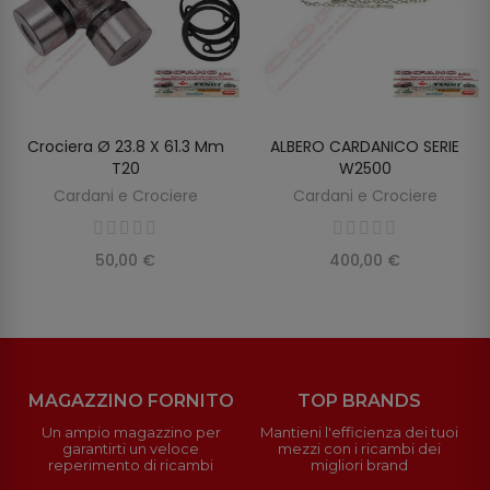
Crociera Ø 23.8 X 61.3 Mm
ALBERO CARDANICO SERIE
AGGIUNGI AL CARRELLO
AGGIUNGI AL CARRELLO
T20
W2500
Cardani e Crociere
Cardani e Crociere
50,00 €
400,00 €
MAGAZZINO FORNITO
TOP BRANDS
Un ampio magazzino per
Mantieni l'efficienza dei tuoi
garantirti un veloce
mezzi con i ricambi dei
reperimento di ricambi
migliori brand