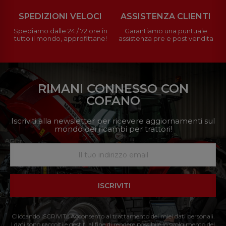
SPEDIZIONI VELOCI
ASSISTENZA CLIENTI
Spediamo dalle 24 / 72 ore in
Garantiamo una puntuale
tutto il mondo, approfittane!
assistenza pre e post vendita
RIMANI CONNESSO CON
COFANO
Iscriviti alla newsletter per ricevere aggiornamenti sul
mondo dei ricambi per trattori!
ISCRIVITI
Cliccando ISCRIVITI: Acconsento al trattamento dei miei dati personali.
I dati sono raccolti e gestiti al fine di rendere possibile lo svolgimento del