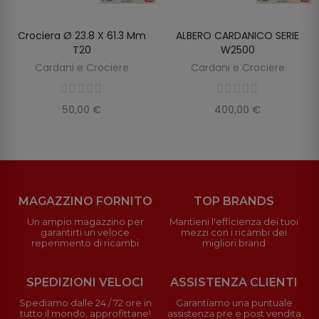
Crociera Ø 23.8 X 61.3 Mm
ALBERO CARDANICO SERIE
AGGIUNGI AL CARRELLO
AGGIUNGI AL CARRELLO
T20
W2500
Cardani e Crociere
Cardani e Crociere
50,00 €
400,00 €
MAGAZZINO FORNITO
TOP BRANDS
Un ampio magazzino per
Mantieni l'efficienza dei tuoi
garantirti un veloce
mezzi con i ricambi dei
reperimento di ricambi
migliori brand
SPEDIZIONI VELOCI
ASSISTENZA CLIENTI
Spediamo dalle 24 / 72 ore in
Garantiamo una puntuale
tutto il mondo, approfittane!
assistenza pre e post vendita