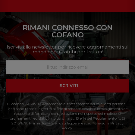
RIMANI CONNESSO CON
COFANO
Iscriviti alla newsletter per ricevere aggiornamenti sul
mondo dei ricambi per trattori!
ISCRIVITI
Cliccando ISCRIVITI: Acconsento al trattamento dei miei dati personali.
I dati sono raccolti e gestiti al fine di rendere possibile lo svolgimento del
rapporto di fornitura e/o prestazione nel rispetto dei molteplici
ordinamenti legislativi, inclusi gli artt. 13 e 14 del Regolamento (UE)
2016/679. Prima di inviare i dati leggere le specifiche sulla Privacy
Policy.