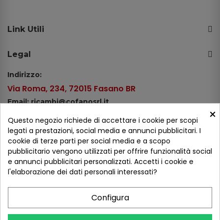
Link Utili
Legal
Indirizzo:
Via Roma, 234, 72015 Fasano BR
Email: ricambi@cofanosrl.it
×
Telefono:
Questo negozio richiede di accettare i cookie per scopi
Tel.: +39 080 44 13 478
legati a prestazioni, social media e annunci pubblicitari. I
cookie di terze parti per social media e a scopo
WhatsApp: +39 334 98 51 100
pubblicitario vengono utilizzati per offrire funzionalità social
e annunci pubblicitari personalizzati. Accetti i cookie e
Metodi di pagamento
l'elaborazione dei dati personali interessati?
Configura
Seguici sui social