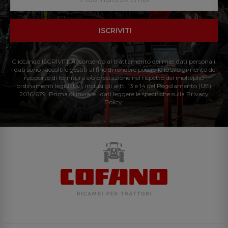
ISCRIVITI
Cliccando ISCRIVITI: Acconsento al trattamento dei miei dati personali.
I dati sono raccolti e gestiti al fine di rendere possibile lo svolgimento del
rapporto di fornitura e/o prestazione nel rispetto dei molteplici
ordinamenti legislativi, inclusi gli artt. 13 e 14 del Regolamento (UE)
2016/679. Prima di inviare i dati leggere le specifiche sulla Privacy
Policy.