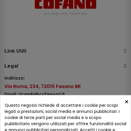
Link Utili
Legal
Indirizzo:
Via Roma, 234, 72015 Fasano BR
Email: ricambi@cofanosrl.it
×
Telefono:
Questo negozio richiede di accettare i cookie per scopi
Tel.: +39 080 44 13 478
legati a prestazioni, social media e annunci pubblicitari. I
cookie di terze parti per social media e a scopo
WhatsApp: +39 334 98 51 100
pubblicitario vengono utilizzati per offrire funzionalità social
e annunci pubblicitari personalizzati. Accetti i cookie e