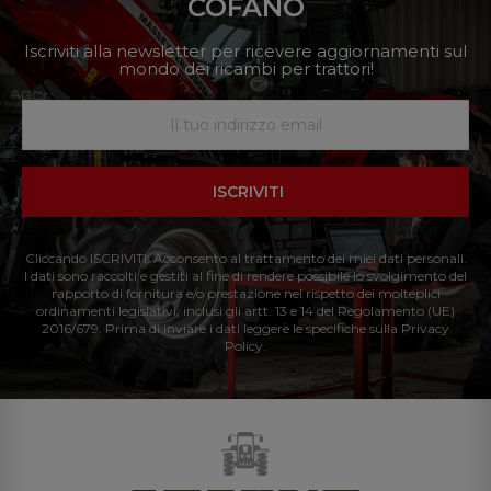
COFANO
Iscriviti alla newsletter per ricevere aggiornamenti sul
mondo dei ricambi per trattori!
ISCRIVITI
Cliccando ISCRIVITI: Acconsento al trattamento dei miei dati personali.
I dati sono raccolti e gestiti al fine di rendere possibile lo svolgimento del
rapporto di fornitura e/o prestazione nel rispetto dei molteplici
ordinamenti legislativi, inclusi gli artt. 13 e 14 del Regolamento (UE)
2016/679. Prima di inviare i dati leggere le specifiche sulla Privacy
Policy.