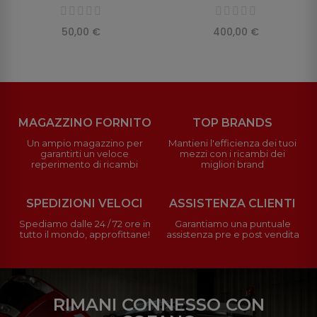
50,00 €
400,00 €
MAGAZZINO FORNITO
TOP BRANDS
Un ampio magazzino per
Mantieni l'efficienza dei tuoi
garantirti un veloce
mezzi con i ricambi dei
reperimento di ricambi
migliori brand
SPEDIZIONI VELOCI
ASSISTENZA CLIENTI
Spediamo dalle 24 / 72 ore in
Garantiamo una puntuale
tutto il mondo, approfittane!
assistenza pre e post vendita
RIMANI CONNESSO CON