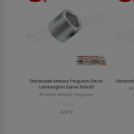
erguson
Distanziale Massey Ferguson Deutz
Distanzi
O
AGGIUNGI AL CARRELLO
Lamborghini Same 11x14x13
Ri
on
Ricambi Massey Ferguson
4,00 €