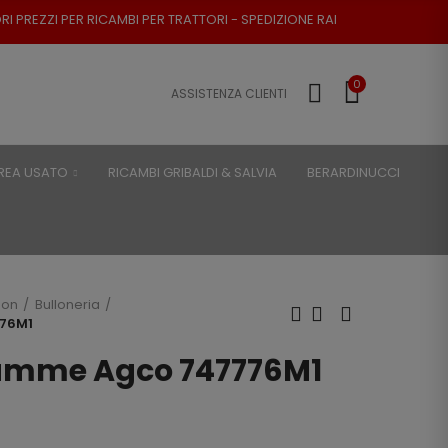
CAMBI PER TRATTORI - SPEDIZIONE RAPIDA - RESO POSSIBILE
0
ASSISTENZA CLIENTI
REA USATO
RICAMBI GRIBALDI & SALVIA
BERARDINUCCI
son
Bulloneria
776M1
camme Agco 747776M1