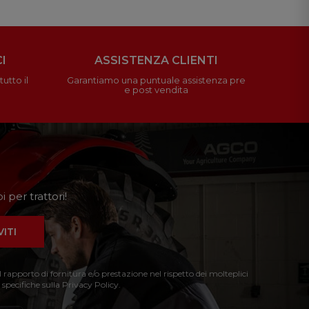
I
ASSISTENZA CLIENTI
utto il
Garantiamo una puntuale assistenza pre
e post vendita
 per trattori!
VITI
l rapporto di fornitura e/o prestazione nel rispetto dei molteplici
 specifiche sulla Privacy Policy.