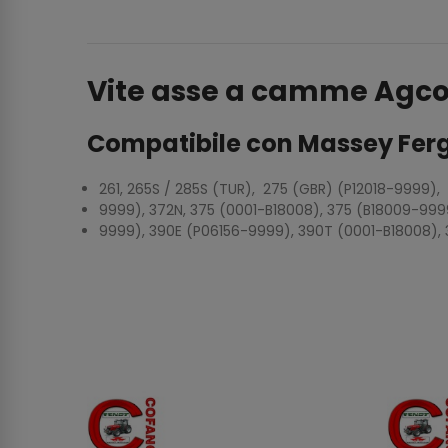
Vite asse a camme Agco
Compatibile con Massey Fer
261, 265S / 285S (TUR), 275 (GBR) (P12018-9999),
9999), 372N, 375 (0001-B18008), 375 (B18009-9999)
9999), 390E (P06156-9999), 390T (0001-B18008), 