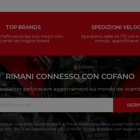
TOP BRANDS
SPEDIZIONI VELOC
 l'efficienza dei tuoi mezzi con i
Spediamo dalle 24 / 72 ore in t
icambi dei migliori brand
mondo, approfittane!
RIMANI CONNESSO CON COFANO
a newsletter per ricevere aggiornamenti sul mondo dei ricambi
ISCRI
nali. I dati sono raccolti e gestiti al fine di rendere possibile lo svolgimento de
 gli artt. 13 e 14 del Regolamento (UE) 2016/679. Prima di inviare i dati leggere le