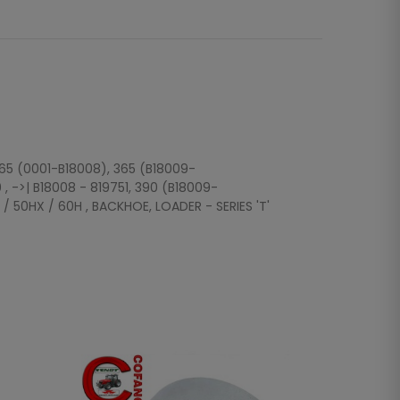
365 (0001-B18008), 365 (B18009-
, ->| B18008 - 819751, 390 (B18009-
 50HX / 60H , BACKHOE, LOADER - SERIES 'T'