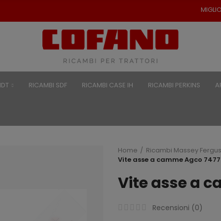
MIGLIORI PREZZI PER RI
NDT
RICAMBI SDF
RICAMBI CASE IH
RICAMBI PERKINS
A
Home
Ricambi Massey Fergu
Vite asse a camme Agco 747
Vite asse a 
Recensioni (
0
)