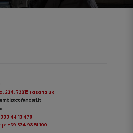
:
, 234, 72015 Fasano BR
icambi@cofanosrl.it
:
9 080 44 13 478
: +39 334 98 51 100