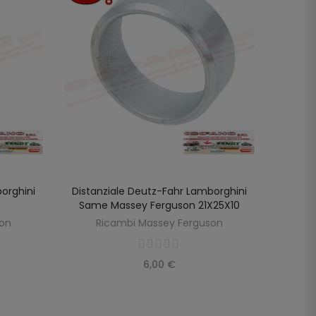
orghini
Distanziale Deutz-Fahr Lamborghini
Dista
LO
AGGIUNGI AL CARRELLO
Same Massey Ferguson 21X25X10
Lamb
son
Ricambi Massey Ferguson
R
6,00 €