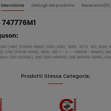
Descrizione
Dettagli del prodotto
Recensioni(0)
 747776M1
guson:
 290 (GBR) (P06156-9999), 3050, 3060, 3065, 3070, 362, 362N, 
, 375E (P12018-9999), 382N, 390 T - |---> B18009 - 819800, 390 
394S (001-D03066), 398 (0001-B18008), 398 (B18009-9999), 50H /
Prodotti Stessa Categoria: