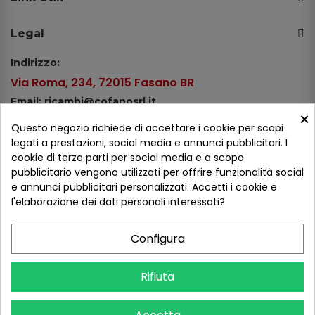
Legal
Indirizzo:
Via Roma, 234, 72015 Fasano BR
Email: ricambi@cofanosrl.it
×
Telefono:
Questo negozio richiede di accettare i cookie per scopi
Tel.: +39 080 44 13 478
legati a prestazioni, social media e annunci pubblicitari. I
cookie di terze parti per social media e a scopo
WhatsApp: +39 334 98 51 100
pubblicitario vengono utilizzati per offrire funzionalità social
e annunci pubblicitari personalizzati. Accetti i cookie e
Metodi di pagamento
l'elaborazione dei dati personali interessati?
Configura
Seguici sui social
Rifiuta