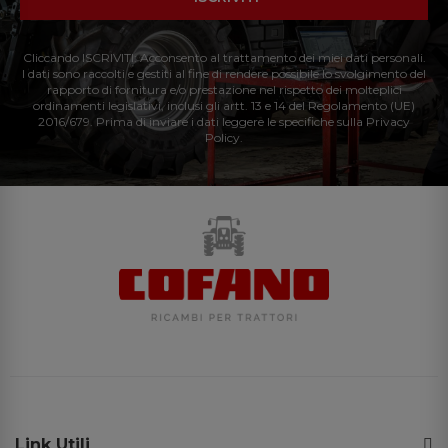
Cliccando ISCRIVITI: Acconsento al trattamento dei miei dati personali.
I dati sono raccolti e gestiti al fine di rendere possibile lo svolgimento del
rapporto di fornitura e/o prestazione nel rispetto dei molteplici
ordinamenti legislativi, inclusi gli artt. 13 e 14 del Regolamento (UE)
2016/679. Prima di inviare i dati leggere le specifiche sulla Privacy
Policy.
Link Utili