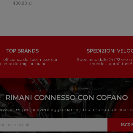
400,00 €
TOP BRANDS
SPEDIZIONI VELOC
 l'efficienza dei tuoi mezzi con i
Spediamo dalle 24 / 72 ore in t
icambi dei migliori brand
mondo, approfittane!
RIMANI CONNESSO CON COFANO
a newsletter per ricevere aggiornamenti sul mondo dei ricambi
ISCRI