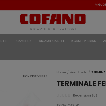
MIGLIORI PREZZI PER RICAM
NDT
RICAMBI SDF
RICAMBI CASE IH
RICAMBI PERKINS
A
Home
Area Usato
TERMINA
NON DISPONIBILE
TERMINALE F
Recensioni (
0
)
975,00 €