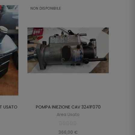
NON DISPONIBILE
NON DI
DT USATO
POMPA INIEZIONE CAV 3241F070
POMPA I
SCOPRIRE
Area Usato
366,00 €