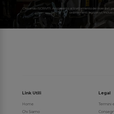
Cliccando ISCRIVITI: Acconsento al trattamento dei miei dati perso
ordinamenti legislativi, inclusi
Link Utili
Legal
Home
Termini 
Chi Siamo
Consegn