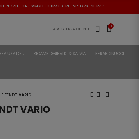
BI PER TRATTORI - SPEDIZIONE RAPIDA - RESO POSSIBILE
0
ASSISTENZA CLIENTI
REA USATO
RICAMBI GRIBALDI & SALVIA
BERARDINUCCI
LE FENDT VARIO
ENDT VARIO