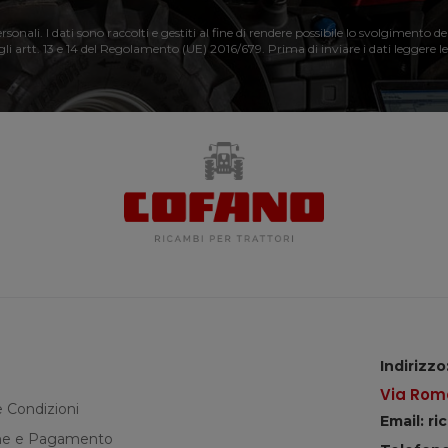
nali. I dati sono raccolti e gestiti al fine di rendere possibile lo svolgimento de
 gli artt. 13 e 14 del Regolamento (UE) 2016/679. Prima di inviare i dati leggere le
Indirizzo
Via Roma
e Condizioni
Email: r
e e Pagamento