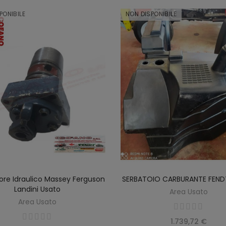
PONIBILE
NON DISPONIBILE
tore Idraulico Massey Ferguson
SERBATOIO CARBURANTE FEN
SCOPRIRE
SCOPRIRE
Landini Usato
Area Usato
Area Usato
1.739,72 €