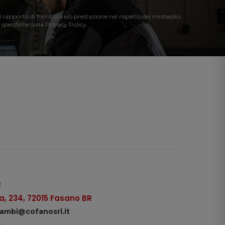
l rapporto di fornitura e/o prestazione nel rispetto dei molteplici
 specifiche sulla Privacy Policy.
:
, 234, 72015 Fasano BR
icambi@cofanosrl.it