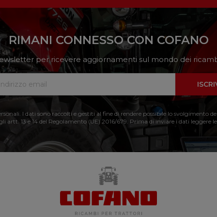
RIMANI CONNESSO CON COFANO
a newsletter per ricevere aggiornamenti sul mondo dei ricambi
ISCRI
nali. I dati sono raccolti e gestiti al fine di rendere possibile lo svolgimento de
 gli artt. 13 e 14 del Regolamento (UE) 2016/679. Prima di inviare i dati leggere le