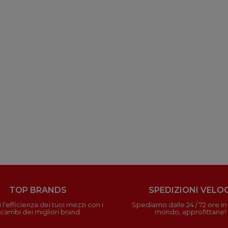
TOP BRANDS
SPEDIZIONI VELOC
 l'efficienza dei tuoi mezzi con i
Spediamo dalle 24 / 72 ore in t
icambi dei migliori brand
mondo, approfittane!