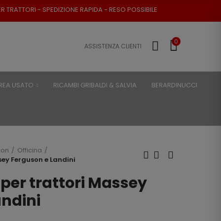
I - SPEDIZIONE RAPIDA - RESO POSSIBILE
0
ASSISTENZA CLIENTI
REA USATO
RICAMBI GRIBALDI & SALVIA
BERARDINUCCI
son
Officina
sey Ferguson e Landini
per trattori Massey
andini