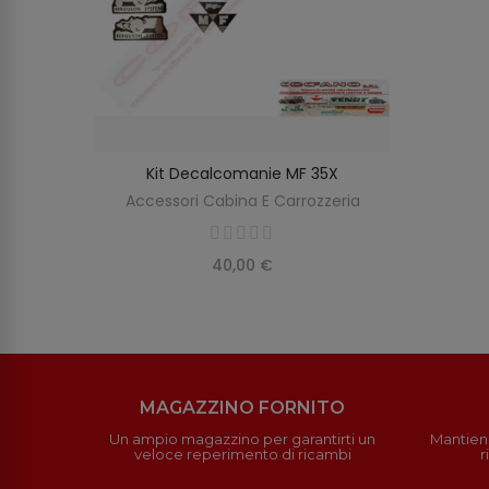
Kit Decalcomanie MF 35X
AGGIUNGI AL CARRELLO
Accessori Cabina E Carrozzeria
40,00 €
MAGAZZINO FORNITO
Un ampio magazzino per garantirti un
Mantieni
veloce reperimento di ricambi
r