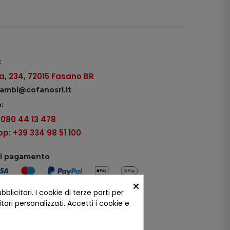
:
, 234, 72015 Fasano BR
icambi@cofanosrl.it
:
9 080 44 13 478
: +39 334 98 51 100
di pagamento
×
icitari. I cookie di terze parti per
ui social
ari personalizzati. Accetti i cookie e