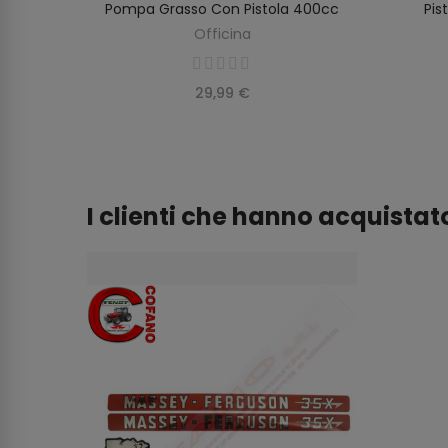
0 Mm
Pompa Grasso Con Pistola 400cc
Pis
O
AGGIUNGI AL CARRELLO
Officina
29,99 €
I clienti che hanno acquist