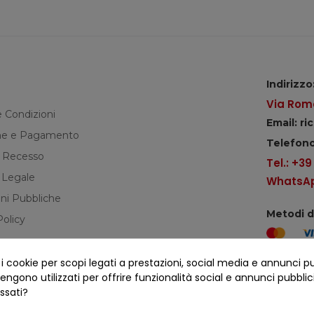
Indirizzo
Via Roma
e Condizioni
Email: r
e e Pagamento
Telefono
di Recesso
Tel.: +3
 Legale
WhatsApp
ni Pubbliche
Metodi 
Policy
cookie per scopi legati a prestazioni, social media e annunci pubbl
Seguici s
ngono utilizzati per offrire funzionalità social e annunci pubblicit
essati?