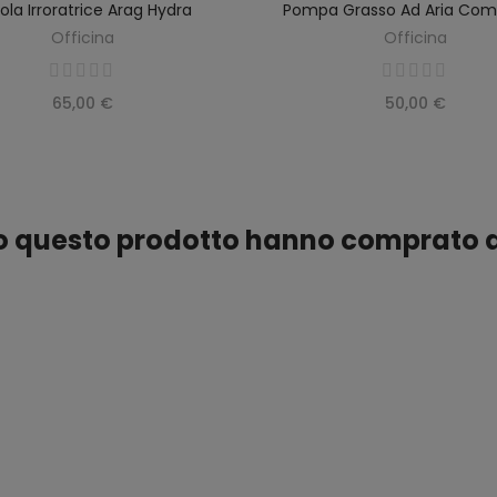
tola Irroratrice Arag Hydra
Pompa Grasso Ad Aria Com
SCOPRIRE
AGGIUNGI AL CARRELLO
Officina
Officina
65,00 €
50,00 €
ato questo prodotto hanno comprato 