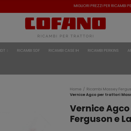
MIGLIORI PREZZI PER RICAMBI PER TRATTOR
NDT
RICAMBI SDF
RICAMBI CASE IH
RICAMBI PERKINS
A
Home
Ricambi Massey Fergu
Vernice Agco per trattori Mas
Vernice Agco 
Ferguson e L