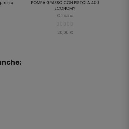
pressa
POMPA GRASSO CON PISTOLA 400
Cassett
SCOPRIRE
ECONOMY
Officina
20,00 €
anche: