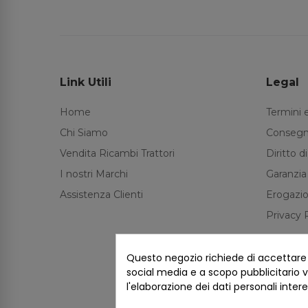
Link Utili
Legal
Home
Termini 
Chi Siamo
Consegn
Vendita Ricambi Trattori
Diritto 
I nostri Marchi
Garanzia
Assistenza Clienti
Erogazio
Privacy 
Questo negozio richiede di accettare i 
social media e a scopo pubblicitario ve
l'elaborazione dei dati personali inter