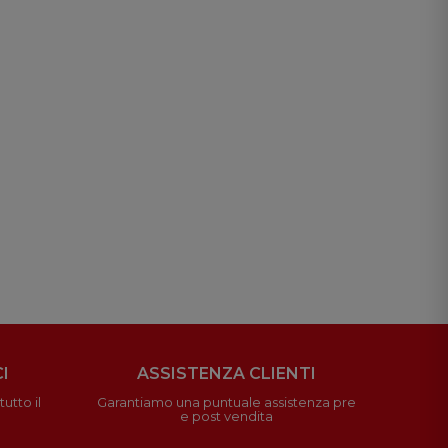
I
ASSISTENZA CLIENTI
utto il
Garantiamo una puntuale assistenza pre
e post vendita