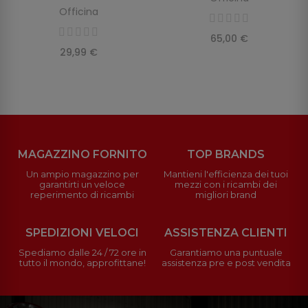
Officina
65,00 €
29,99 €
MAGAZZINO FORNITO
TOP BRANDS
Un ampio magazzino per
Mantieni l'efficienza dei tuoi
garantirti un veloce
mezzi con i ricambi dei
reperimento di ricambi
migliori brand
SPEDIZIONI VELOCI
ASSISTENZA CLIENTI
Spediamo dalle 24 / 72 ore in
Garantiamo una puntuale
tutto il mondo, approfittane!
assistenza pre e post vendita