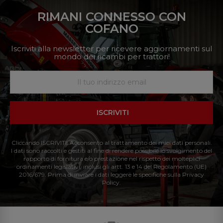
RIMANI CONNESSO CON
COFANO
Iscriviti alla newsletter per ricevere aggiornamenti sul
mondo dei ricambi per trattori!
ISCRIVITI
Cliccando ISCRIVITI: Acconsento al trattamento dei miei dati personali.
I dati sono raccolti e gestiti al fine di rendere possibile lo svolgimento del
rapporto di fornitura e/o prestazione nel rispetto dei molteplici
ordinamenti legislativi, inclusi gli artt. 13 e 14 del Regolamento (UE)
2016/679. Prima di inviare i dati leggere le specifiche sulla Privacy
Policy.