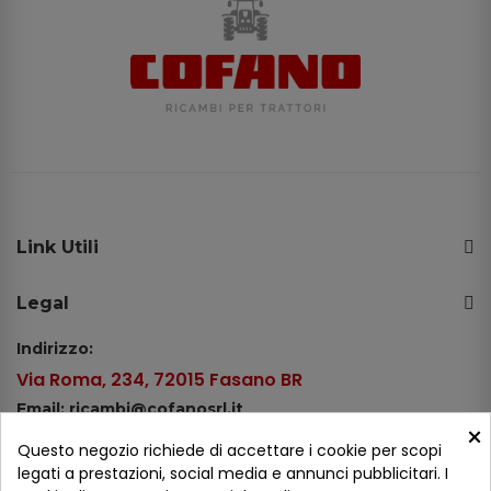
Link Utili
Legal
Indirizzo:
Via Roma, 234, 72015 Fasano BR
Email: ricambi@cofanosrl.it
×
Telefono:
Questo negozio richiede di accettare i cookie per scopi
Tel.: +39 080 44 13 478
legati a prestazioni, social media e annunci pubblicitari. I