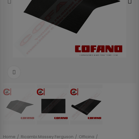
Clicca per allargare
Home
Ricambi Massey Ferguson
Officina