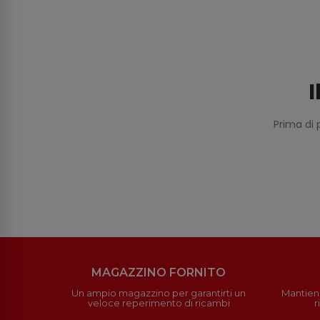
I
Prima di 
MAGAZZINO FORNITO
Un ampio magazzino per garantirti un
Mantieni
veloce reperimento di ricambi
r