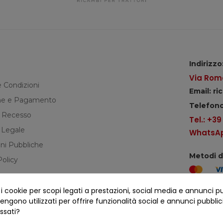
Indirizzo
Via Roma
e Condizioni
Email: r
e e Pagamento
Telefono
di Recesso
Tel.: +3
 Legale
WhatsApp
ni Pubbliche
Metodi 
Policy
cookie per scopi legati a prestazioni, social media e annunci pubbl
Seguici s
ngono utilizzati per offrire funzionalità social e annunci pubblicit
essati?