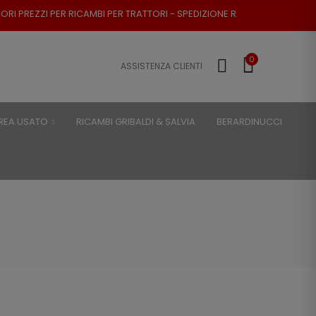
PREZZI PER RICAMBI PER TRATTORI - SPEDIZIONE RAPIDA - RESO POSSIBIL
0
ASSISTENZA CLIENTI
REA USATO
RICAMBI GRIBALDI & SALVIA
BERARDINUCCI