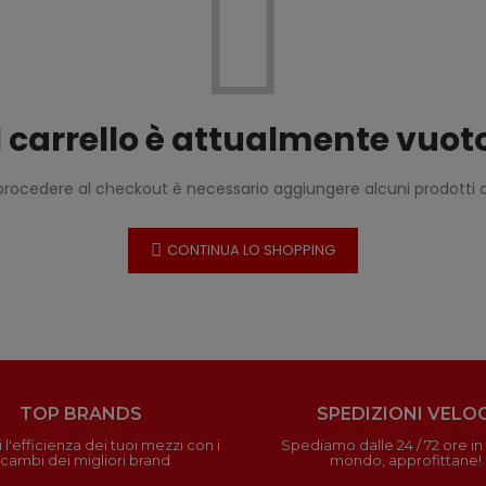
l carrello è attualmente vuot
procedere al checkout è necessario aggiungere alcuni prodotti al
CONTINUA LO SHOPPING
TOP BRANDS
SPEDIZIONI VELOC
 l'efficienza dei tuoi mezzi con i
Spediamo dalle 24 / 72 ore in t
icambi dei migliori brand
mondo, approfittane!