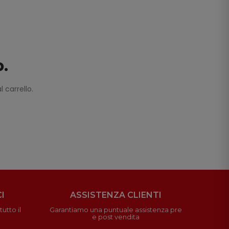
o.
 carrello.
I
ASSISTENZA CLIENTI
utto il
Garantiamo una puntuale assistenza pre
e post vendita