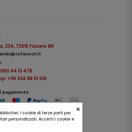
:
, 234, 72015 Fasano BR
icambi@cofanosrl.it
:
9 080 44 13 478
: +39 334 98 51 100
di pagamento
×
icitari. I cookie di terze parti per
ui social
ari personalizzati. Accetti i cookie e