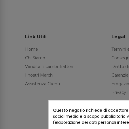
Link Utili
Legal
Home
Termini 
Chi Siamo
Consegn
Vendita Ricambi Trattori
Diritto 
I nostri Marchi
Garanzia
Assistenza Clienti
Erogazio
Privacy 
Questo negozio richiede di accettare i 
social media e a scopo pubblicitario ve
l'elaborazione dei dati personali inter