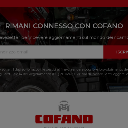
RIMANI CONNESSO CON COFANO
a newsletter per ricevere aggiornamenti sul mondo dei ricambi
ISCRI
nali. I dati sono raccolti e gestiti al fine di rendere possibile lo svolgimento de
 gli artt. 13 e 14 del Regolamento (UE) 2016/679. Prima di inviare i dati leggere le