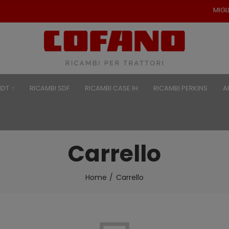
MIGLIORI 
NDT
RICAMBI SDF
RICAMBI CASE IH
RICAMBI PERKINS
A
Carrello
Home
Carrello