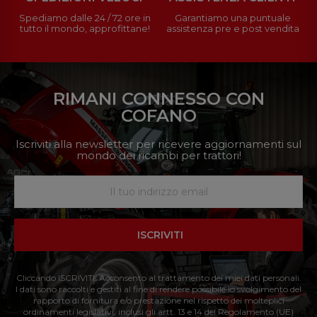
Spediamo dalle 24 / 72 ore in
Garantiamo una puntuale
tutto il mondo, approfittane!
assistenza pre e post vendita
RIMANI CONNESSO CON
COFANO
Iscriviti alla newsletter per ricevere aggiornamenti sul
mondo dei ricambi per trattori!
ISCRIVITI
Cliccando ISCRIVITI: Acconsento al trattamento dei miei dati personali.
I dati sono raccolti e gestiti al fine di rendere possibile lo svolgimento del
rapporto di fornitura e/o prestazione nel rispetto dei molteplici
ordinamenti legislativi, inclusi gli artt. 13 e 14 del Regolamento (UE)