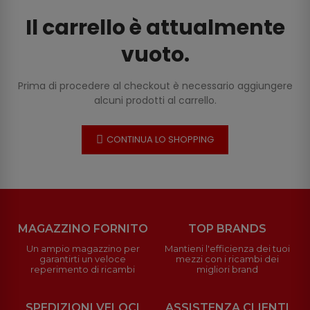
Il carrello è attualmente
vuoto.
Prima di procedere al checkout è necessario aggiungere
alcuni prodotti al carrello.
CONTINUA LO SHOPPING
MAGAZZINO FORNITO
TOP BRANDS
Un ampio magazzino per
Mantieni l'efficienza dei tuoi
garantirti un veloce
mezzi con i ricambi dei
reperimento di ricambi
migliori brand
SPEDIZIONI VELOCI
ASSISTENZA CLIENTI